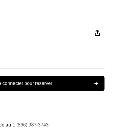
 connecter pour réserver
ide au
1 (866) 987-3743