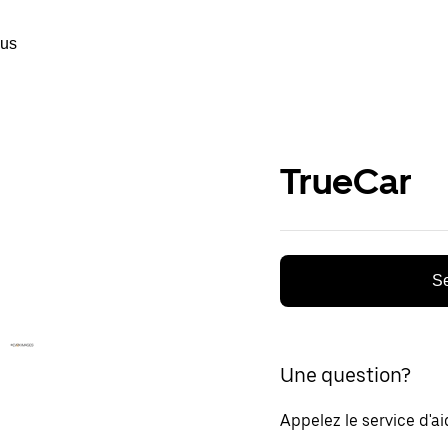
ous
TrueCar
Se
Une question?
Appelez le service d'a