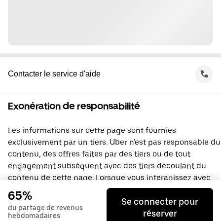
Contacter le service d'aide
Exonération de responsabilité
Les informations sur cette page sont fournies
exclusivement par un tiers. Uber n'est pas responsable du
contenu, des offres faites par des tiers ou de tout
engagement subséquent avec des tiers découlant du
contenu de cette page. Lorsque vous interagissez avec
un tiers, vous concluez une entente directement avec lui,
65%
Se connecter pour
à laquelle Uber ne prend pas part. Si vous avez des
du partage de revenus
réserver
questions, veuillez contacter directement le tiers.
hebdomadaires