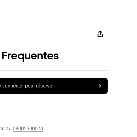
 Frequentes
 connecter pour réserver
ide au
08005500073