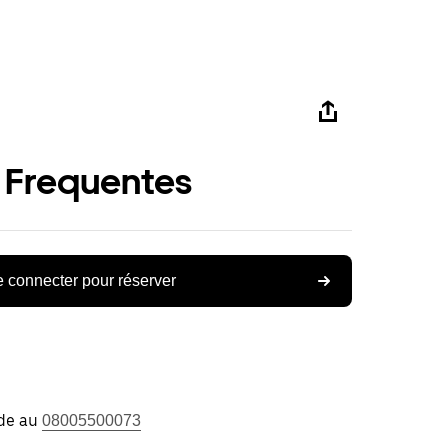
 Frequentes
 connecter pour réserver
ide au
08005500073