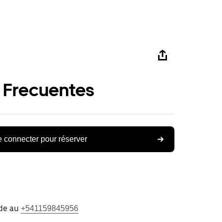
 Frecuentes
 connecter pour réserver
ide au
+541159845956