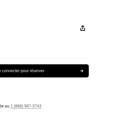
 connecter pour réserver
ide au
1 (866) 987-3743