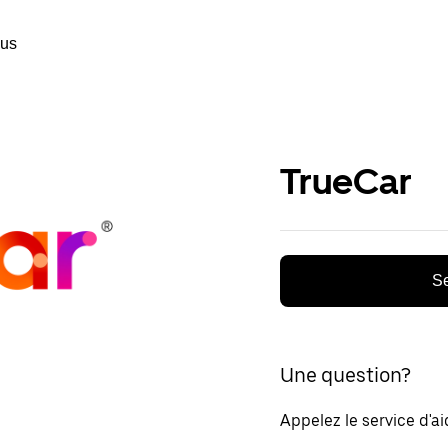
ous
TrueCar
Se
Une question?
Appelez le service d'a