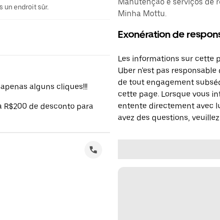
Manutenção e serviços de r
 un endroit sûr.
Minha Mottu.
Exonération de respons
Les informations sur cette 
Uber n'est pas responsable d
de tout engagement subséq
penas alguns cliques!!!
cette page. Lorsque vous in
entente directement avec lu
 a R$200 de desconto para
avez des questions, veuillez