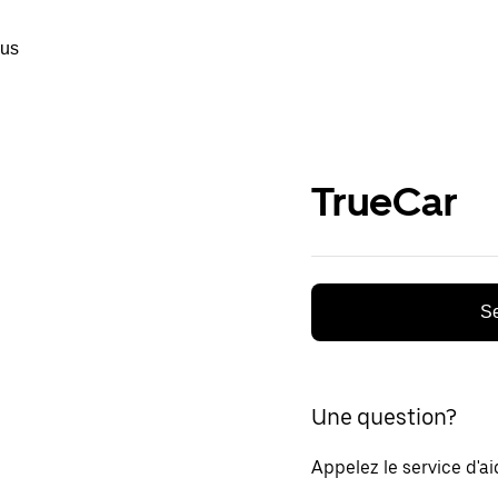
ous
TrueCar
Se
Une question?
Appelez le service d'a