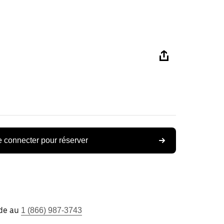
 connecter pour réserver
ide au
1 (866) 987-3743