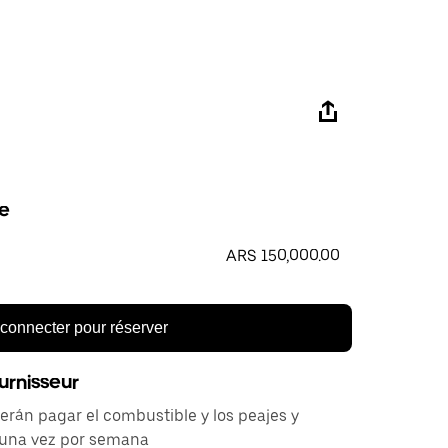
e
ARS 150,000.00
connecter pour réserver
urnisseur
rán pagar el combustible y los peajes y
o una vez por semana