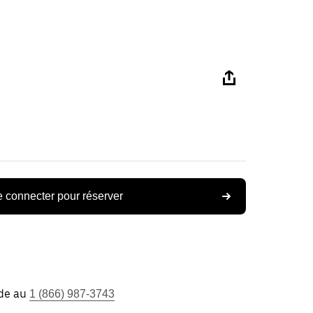
 connecter pour réserver
ide au
1 (866) 987-3743