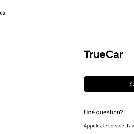
ous
TrueCar
Se
Une question?
Appelez le service d'a