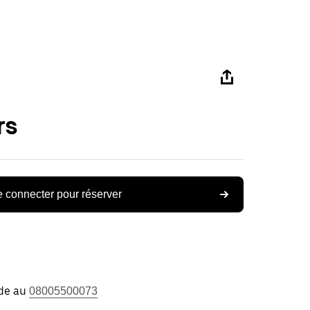
rs
 connecter pour réserver
ide au
08005500073