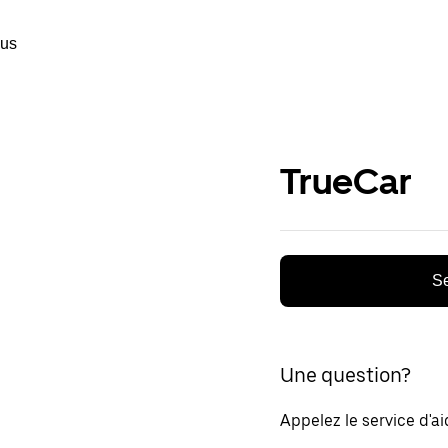
ous
TrueCar
Se
Une question?
Appelez le service d'a