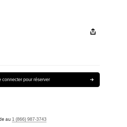
 connecter pour réserver
ide au
1 (866) 987-3743