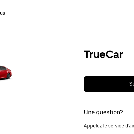
ous
TrueCar
Se
Une question?
Appelez le service d'a