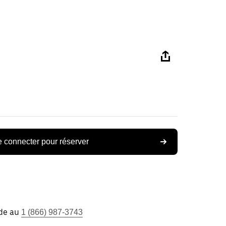
 connecter pour réserver
ide au
1 (866) 987-3743