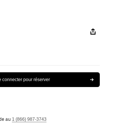
 connecter pour réserver
ide au
1 (866) 987-3743