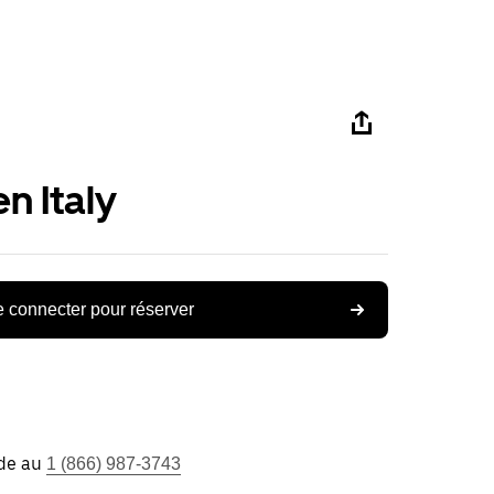
n Italy
 connecter pour réserver
ide au
1 (866) 987-3743