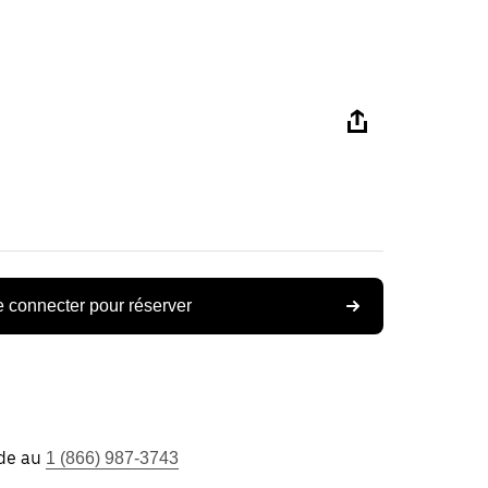
 connecter pour réserver
ide au
1 (866) 987-3743