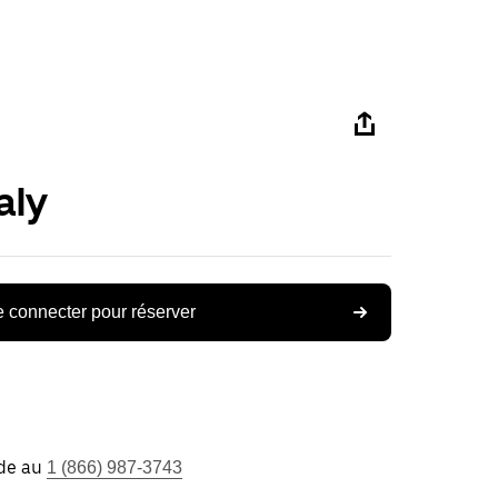
aly
 connecter pour réserver
ide au
1 (866) 987-3743