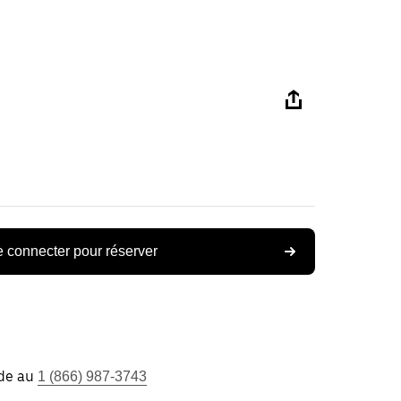
 connecter pour réserver
ide au
1 (866) 987-3743