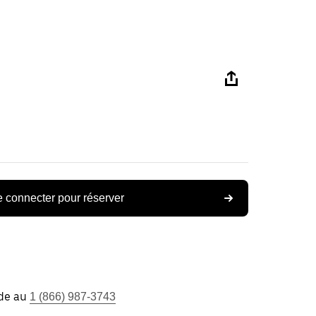
 connecter pour réserver
ide au
1 (866) 987-3743