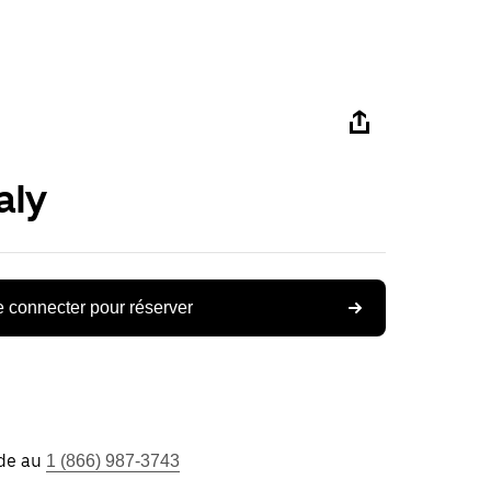
aly
 connecter pour réserver
ide au
1 (866) 987-3743