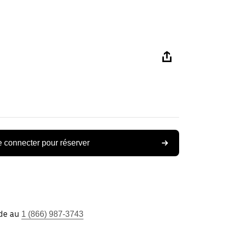
 connecter pour réserver
ide au
1 (866) 987-3743