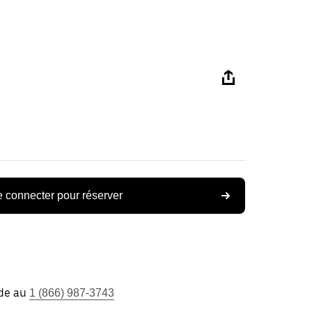
 connecter pour réserver
ide au
1 (866) 987-3743