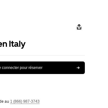
n Italy
 connecter pour réserver
ide au
1 (866) 987-3743