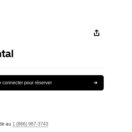
tal
 connecter pour réserver
ide au
1 (866) 987-3743