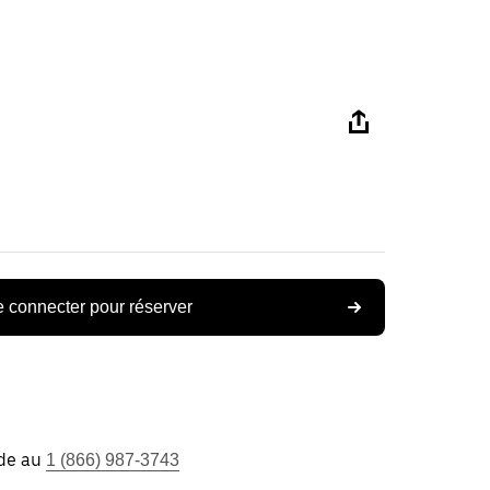
 connecter pour réserver
ide au
1 (866) 987-3743