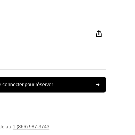
 connecter pour réserver
ide au
1 (866) 987-3743