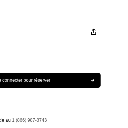
 connecter pour réserver
ide au
1 (866) 987-3743