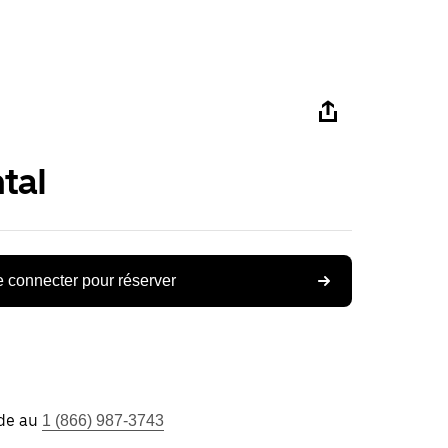
tal
 connecter pour réserver
ide au
1 (866) 987-3743