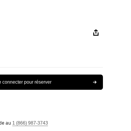
 connecter pour réserver
ide au
1 (866) 987-3743