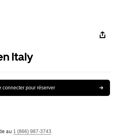
n Italy
 connecter pour réserver
ide au
1 (866) 987-3743