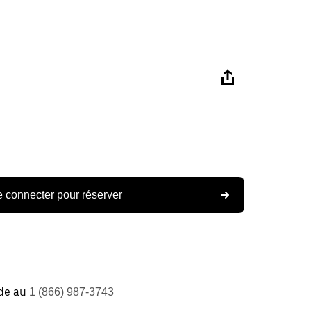
 connecter pour réserver
ide au
1 (866) 987-3743