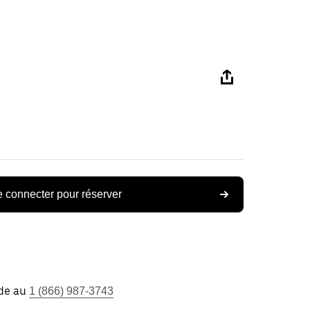
 connecter pour réserver
ide au
1 (866) 987-3743