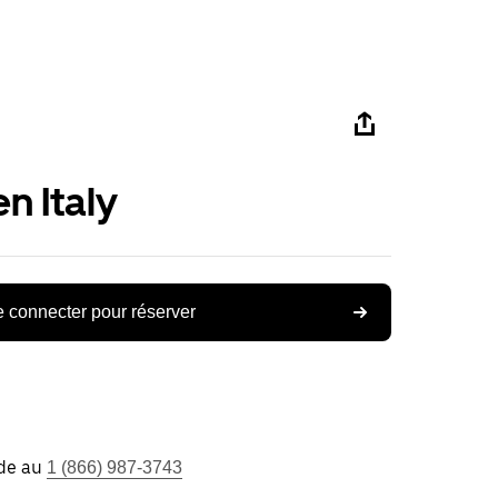
n Italy
 connecter pour réserver
ide au
1 (866) 987-3743