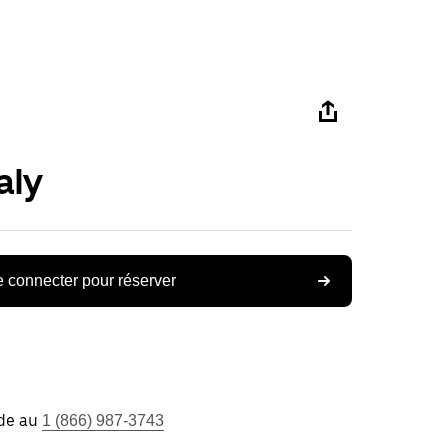
aly
 connecter pour réserver
ide au
1 (866) 987-3743