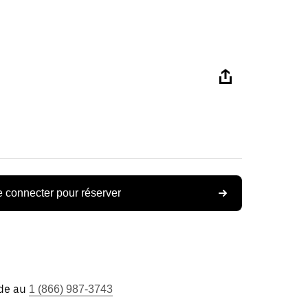
 connecter pour réserver
ide au
1 (866) 987-3743