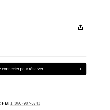
 connecter pour réserver
ide au
1 (866) 987-3743