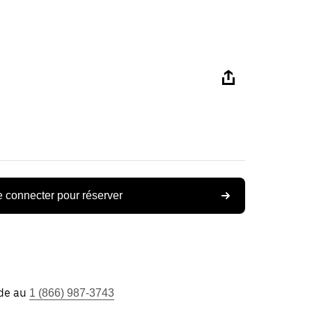
 connecter pour réserver
ide au
1 (866) 987-3743