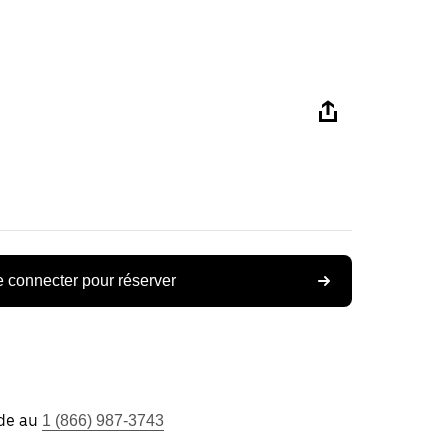
 connecter pour réserver
ide au
1 (866) 987-3743