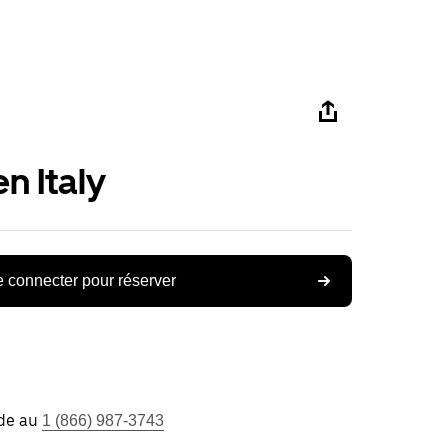
n Italy
 connecter pour réserver
ide au
1 (866) 987-3743