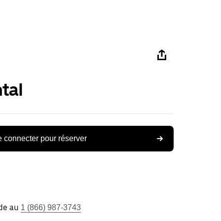
tal
 connecter pour réserver
ide au
1 (866) 987-3743