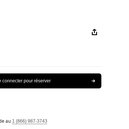
 connecter pour réserver
ide au
1 (866) 987-3743