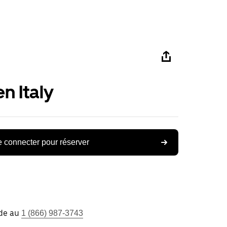
n Italy
 connecter pour réserver
ide au
1 (866) 987-3743