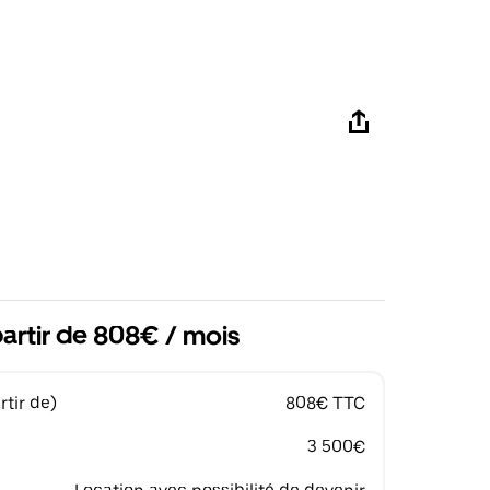
artir de 808€ / mois
tir de)
808€ TTC
3 500€