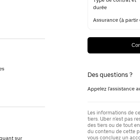
Type de contrat et
durée
Assurance (à partir
Con
es
Des questions ?
Appelez l'assistance a
Les informations de c
tiers. Uber n'est pas 
des tiers ou de tout e
du contenu de cette pa
vous concluez un acco
quant sur