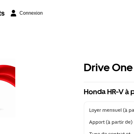
ts
Connexion
Drive One
Honda HR-V à p
Loyer mensuel (à par
Apport (à partir de)