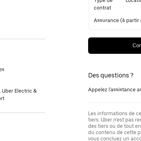
Type de
Locati
contrat
Assurance (à partir
Con
es
Des questions ?
Appelez l'assistance a
 Uber Electric &
rt
Les informations de c
tiers. Uber n'est pas 
des tiers ou de tout e
du contenu de cette pa
vous concluez un acco