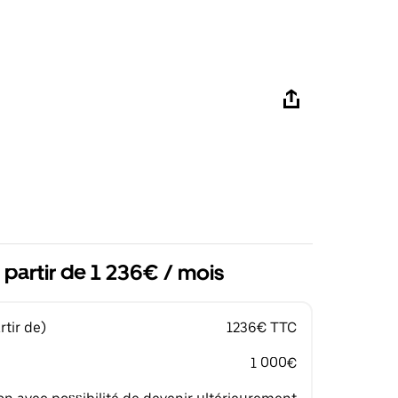
 partir de 1 236€ / mois
tir de)
1236€ TTC
1 000€