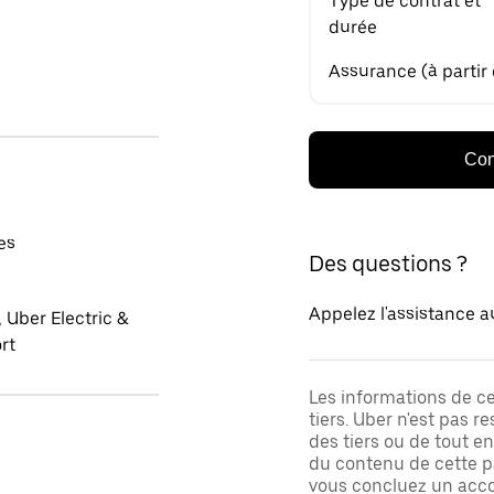
Type de contrat et
durée
Assurance (à partir
Con
es
Des questions ?
Appelez l'assistance a
 Uber Electric &
rt
Les informations de c
tiers. Uber n'est pas 
des tiers ou de tout e
du contenu de cette pa
vous concluez un acco