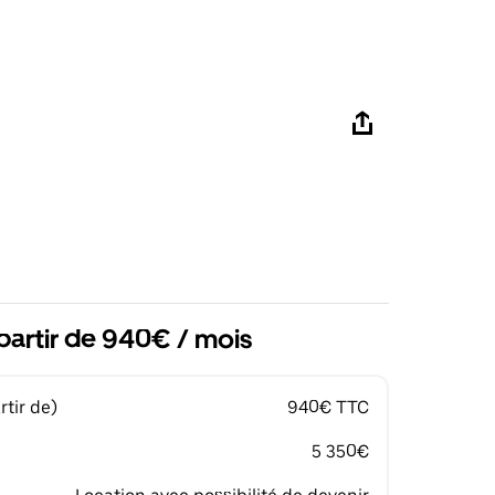
partir de 940€ / mois
tir de)
940€ TTC
5 350€