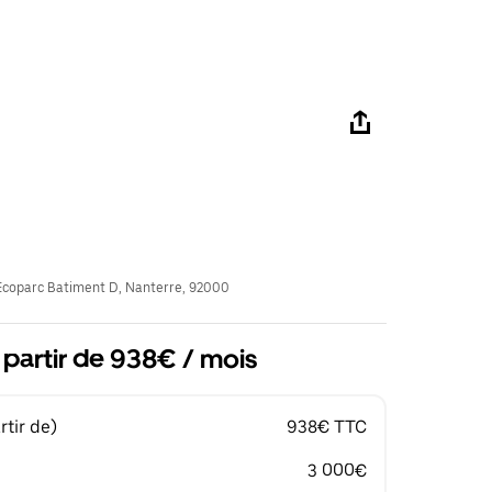
coparc Batiment D, Nanterre, 92000
 partir de 938€ / mois
tir de)
938€ TTC
3 000€