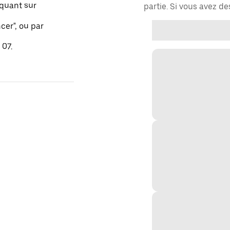
quant sur
partie. Si vous avez d
er", ou par
 07.