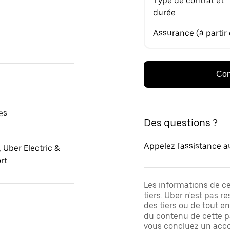
Type de contrat et
durée
Assurance (à partir
Con
es
Des questions ?
Appelez l'assistance a
 Uber Electric &
rt
Les informations de c
tiers. Uber n'est pas 
des tiers ou de tout e
du contenu de cette pa
vous concluez un acco