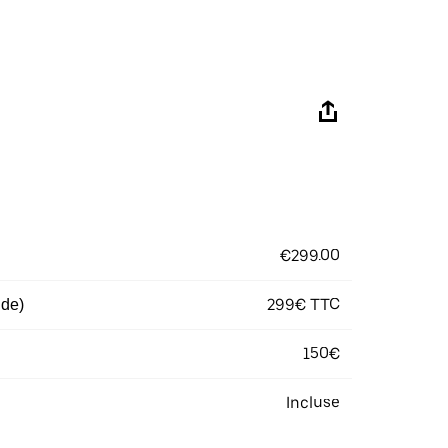
€299.00
299€ TTC
 de)
150€
Incluse