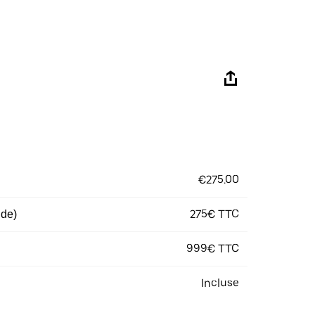
€275.00
275€ TTC
 de)
999€ TTC
Incluse