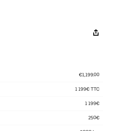
€1,199.00
1 199€ TTC
1 199€
250€